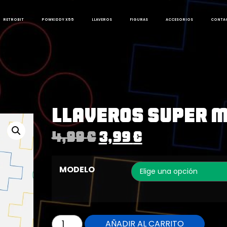
RETROBIT
POWKIDDY X55
LLAVEROS
FIGURAS
ACCESORIOS
CONTA
Llaveros Super M
4,99
€
3,99
€
MODELO
AÑADIR AL CARRITO