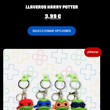
Llaveros Harry Potter
3,99
€
4,99
€
SELECCIONAR OPCIONES
¡Oferta!