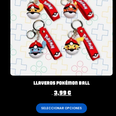
Llaveros Pokémon Ball
3,99
€
4,99
€
SELECCIONAR OPCIONES