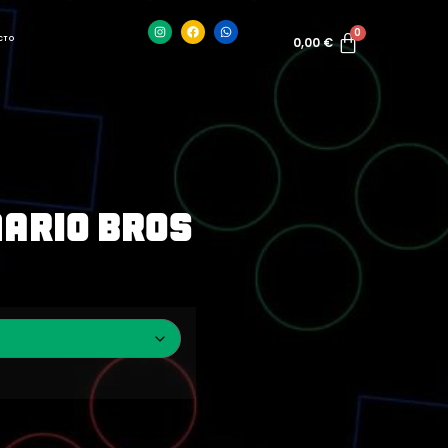
CTO
0,00
€
ario Bros