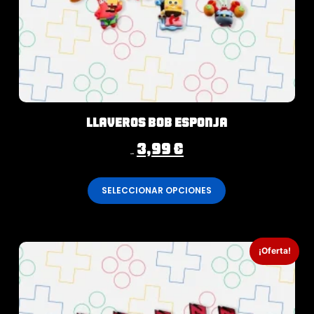
Llaveros Bob Esponja
3,99
€
4,99
€
SELECCIONAR OPCIONES
¡Oferta!