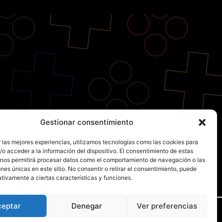
Gestionar consentimiento
 las mejores experiencias, utilizamos tecnologías como las cookies para
o acceder a la información del dispositivo. El consentimiento de estas
 nos permitirá procesar datos como el comportamiento de navegación o las
ones únicas en este sitio. No consentir o retirar el consentimiento, puede
tivamente a ciertas características y funciones.
ceptar
Denegar
Ver preferencias
2024 Bitpop Consolas SL