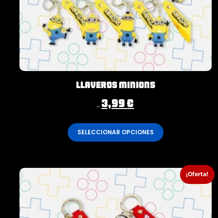
Llaveros Minions
3,99
€
4,99
€
SELECCIONAR OPCIONES
¡Oferta!