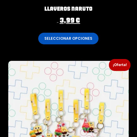
Llaveros Naruto
3,99
€
4,99
€
SELECCIONAR OPCIONES
¡Oferta!