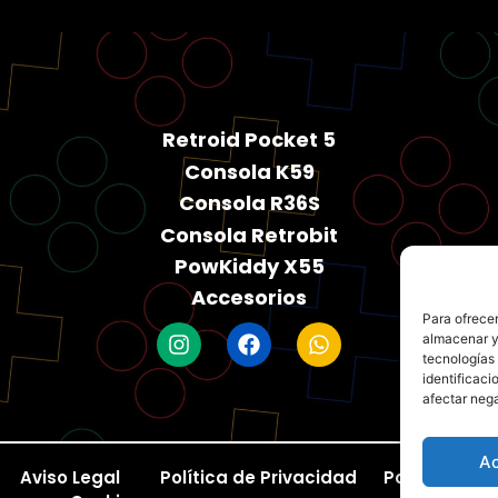
Retroid Pocket 5
Consola K59
Consola R36S
Consola Retrobit
PowKiddy X55
Accesorios
Para ofrecer
almacenar y/
tecnologías
identificaci
afectar nega
A
Aviso Legal
Política de Privacidad
Política de