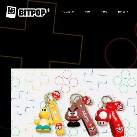
POCKET 5
K59
R36S
RG VITA