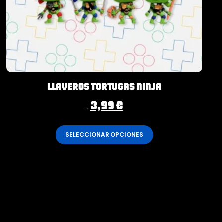
Llaveros Tortugas Ninja
3,99
€
4,99
€
SELECCIONAR OPCIONES