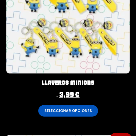
Llaveros Minions
3,99
€
4,99
€
SELECCIONAR OPCIONES