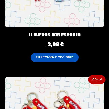
Llaveros Bob Esponja
3,99
€
4,99
€
SELECCIONAR OPCIONES
¡Oferta!