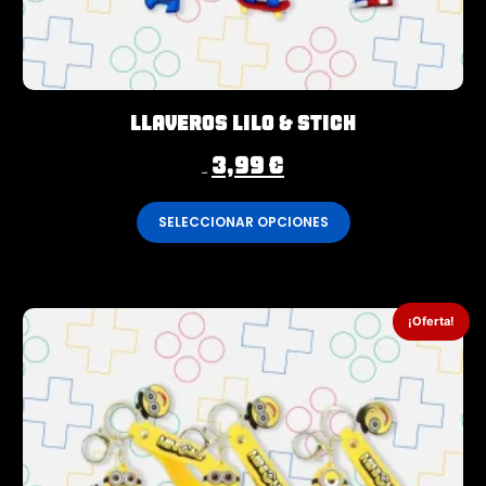
Llaveros Lilo & Stich
3,99
€
4,99
€
SELECCIONAR OPCIONES
¡Oferta!