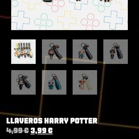
Llaveros Harry Potter
4,99
€
3,99
€