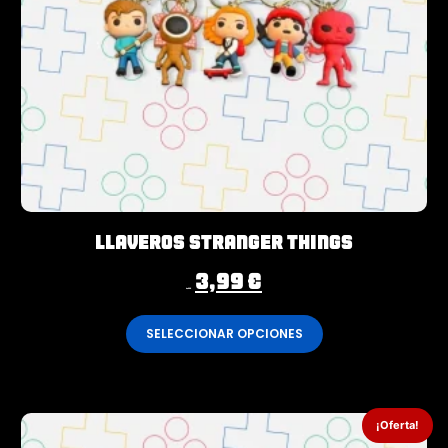
Llaveros Stranger Things
3,99
€
4,99
€
SELECCIONAR OPCIONES
¡Oferta!