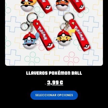
Llaveros Pokémon Ball
3,99
€
4,99
€
SELECCIONAR OPCIONES