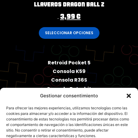
Llaveros Dragon Ball Z
3,99
€
4,99
€
SELECCIONAR OPCIONES
Retroid Pocket 5
Consola K59
Consola R36S
Consola Retrobit
Gestionar consentimiento
PowKiddy X55
Accesorios
Para ofrecer las mejores experiencias, utilizamos tecnologías como las
cookies para almacenar y/o acceder a la información del dispositivo. El
consentimiento de estas tecnologías nos permitirá procesar datos como
el comportamiento de navegación o las identificaciones únicas en este
sitio. No consentir o retirar el consentimiento, puede afectar
negativamente a ciertas características y funciones.