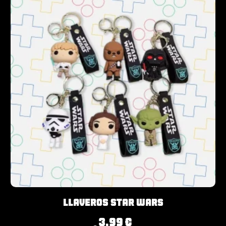
Llaveros Star Wars
3,99
€
4,99
€