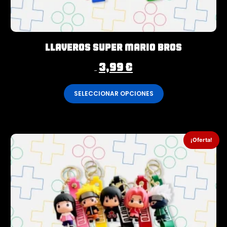
Llaveros Super Mario Bros
3,99
€
4,99
€
SELECCIONAR OPCIONES
¡Oferta!