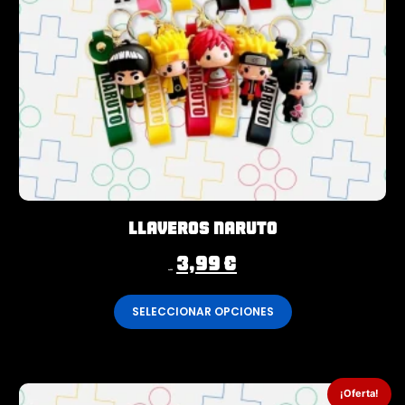
Llaveros Naruto
3,99
€
4,99
€
SELECCIONAR OPCIONES
¡Oferta!