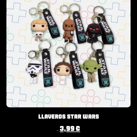
Llaveros Star Wars
3,99
€
4,99
€