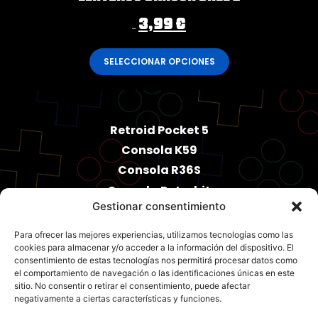
3,99
€
4,99
€
SELECCIONAR OPCIONES
Retroid Pocket 5
Consola K59
Consola R36S
Consola Retrobit
Gestionar consentimiento
PowKiddy X55
Accesorios
Para ofrecer las mejores experiencias, utilizamos tecnologías como las
cookies para almacenar y/o acceder a la información del dispositivo. El
consentimiento de estas tecnologías nos permitirá procesar datos como
el comportamiento de navegación o las identificaciones únicas en este
sitio. No consentir o retirar el consentimiento, puede afectar
negativamente a ciertas características y funciones.