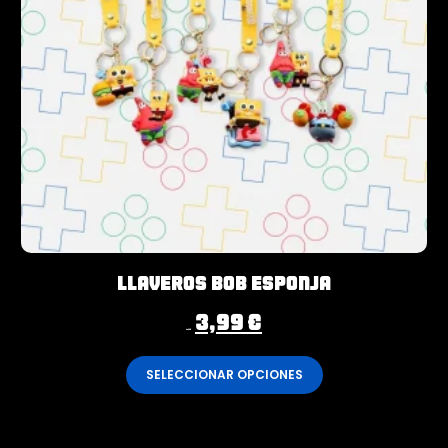
Llaveros Bob Esponja
3,99
€
4,99
€
SELECCIONAR OPCIONES