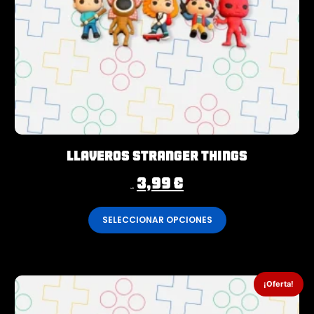
Llaveros Stranger Things
3,99
€
4,99
€
SELECCIONAR OPCIONES
¡Oferta!